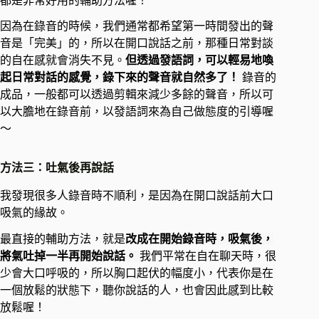
都是非常好用的輔助方法喔！
因為在錄音的時候，我們通常都希望第一時間發出的聲
音是「完美」的，所以在開口說話之前，那種日常對談
的自在感就會消失不見。
但透過發語詞，可以輕易地喚
起日常對話的感覺，錄下來的聲音就自然多了！
錄音的
成品，一般都可以透過剪輯來減少多餘的聲音，所以可
以大膽地在錄音前，以發語詞來為自己做態度的引導喔
～
方法三：吐氣後再說話
我發現很多人錄音時不順利，是因為在開口說話前大口
吸氣的緣故。
最直接的輔助方法，就是
改成在開始錄音時，吸氣後，
將氣吐掉一半再開始說話。
我們平常在自在聊天時，很
少會大口呼吸的，所以胸口起伏的幅度小，代表你是在
一個放鬆的狀態下，聽你說話的人，也會因此感到比較
放鬆喔！