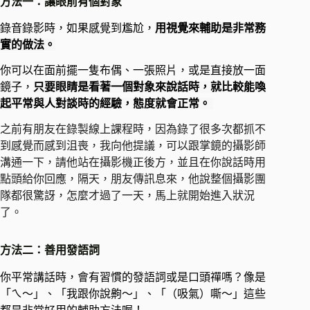
方法一：讓眼前有個對象
錄音錄影時，如果感覺到尷尬，
用視覺來輔助是非常務
實的做法
。
你可以在面前擺一隻布偶、一張照片，或是直接放一面
鏡子，
只要眼睛是看著一個對象來說話時，就比較能喚
起平常與人對談時的經驗，態度就會正常。
之前有朋友在錄製線上課程時，因為錄了很多次都抓不
到感覺而感到沮喪，我向他提議，可以跟掌鏡的攝影師
溝通一下，請他站在攝影機正後方，並且在你說話時用
點頭給你回應，隔天，朋友傳訊息來，他說整個攝影團
隊都很驚訝，怎麼才過了一天，馬上就開始進入狀況
了。
方法二：善用發語詞
你平常講話時，會有習慣的發語詞或是口頭禪嗎？像是
「ㄟ～」、「我跟你說齁～」、「（吸氣）嘶～」這些