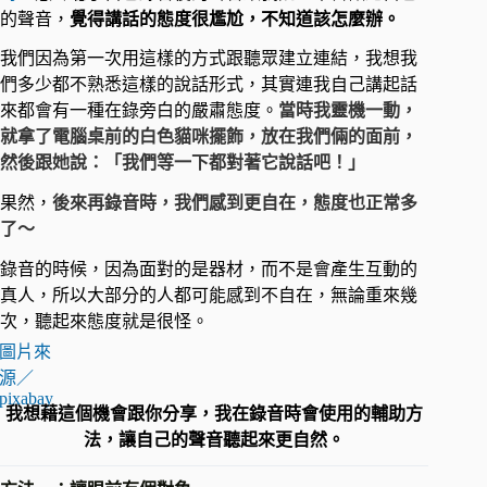
的聲音，
覺得講話的態度很尷尬，不知道該怎麼辦。
我們因為第一次用這樣的方式跟聽眾建立連結，我想我
們多少都不熟悉這樣的說話形式，其實連我自己講起話
來都會有一種在錄旁白的嚴肅態度。
當時我靈機一動，
就拿了電腦桌前的白色貓咪擺飾，放在我們倆的面前，
然後跟她說：「我們等一下都對著它說話吧！」
果然，
後來再錄音時，我們感到更自在，態度也正常多
了～
錄音的時候，因為面對的是器材，而不是會產生互動的
真人，所以大部分的人都可能感到不自在，無論重來幾
次，聽起來態度就是很怪。
圖片來
源／
pixabay
我想藉這個機會跟你分享，我在錄音時會使用的輔助方
法，讓自己的聲音聽起來更自然。