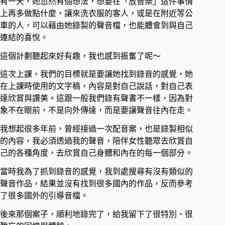
有一天，她忽然有個想法，想要在「放音樂」這件事情
上再多做點什麼，讓來洗衣服的客人，或是在附近等公
車的人，可以藉由她錄製的聲音檔，也能體會到與自己
連結的喜悅。 ​
這個計劃聽起來好有趣，我也感到振奮了呢～ ​
這次上課，我們的目標就是要讓她找到錄音的感覺，她
在上課時使用的文字稿，內容是對自己說話，對自己表
達欣賞與讚美。這跟一般我們錄有聲書不一樣，因為對
象不在眼前，不是向外傳達，而是要讓聲音往內在走。 ​
我想起很多年前，曾經接過一次配音案，也是錄製相似
的內容，我必須透過我的聲音，陪伴女性聽眾去欣賞自
己的各種角度，去欣賞自己身體和內在的每一個部分。 ​
當時我為了抓到錄音的感覺，我到處搜尋有沒有類似的
聲音作品，結果並沒有找到很多國內的作品，反而參考
了很多國外的引導音檔。 ​
後來那個案子，順利地錄完了，給我留下了很特別、很