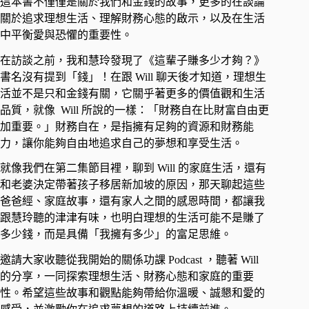
這本書不僅僅是關於我們和金錢的故事，更多的在談論
關於追求理想生活、理解財務心態的啟示，以及在生活
中平衡愛與恐懼的重要性。 ​
在訪談之前，我和慧玲發現了《這輩子賺多少才夠？》
書名沒有提到「錢」！在跟 Will 聊天後才知道，理想生
活並不是只和金錢有關，它關乎著更多的價值觀和生活
品質，就像 ​ Will 所說的一樣：「財務自在比財富自由更
加重要。」財務自在，是指擁有足夠的資源和財務能
力，讓你能夠自由地追求自己的夢想和享受生活。 ​
就像我們在第二集節目裡，聊到 Will 的家庭生活，還有
和老婆決定帶著孩子移居新加坡的原因，那天聊起這些
爸爸經、家庭故事，還有家人之間的感恩時間，都讓我
跟慧玲聽的津津有味，也明白理想的生活可能不是賺了
多少錢，而是具備「我擁有多少」的富足思維。 ​
邀請大家收聽從我開始的關係功課 Podcast ，聽著 Will
的分享，一同探索理想生活、財務心態和家庭的重要
性。希望這些故事和觀點能夠帶給你溫暖、誠懇和愛的