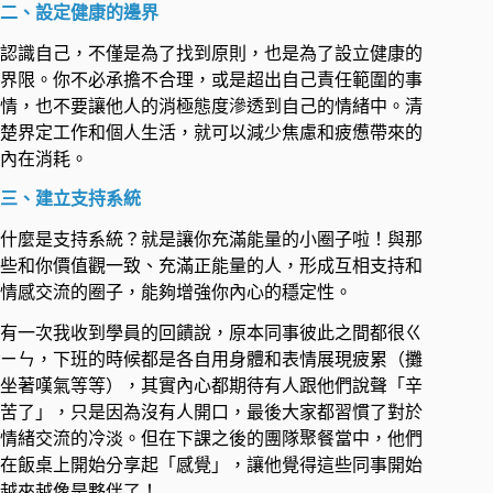
二、設定健康的邊界 ​
認識自己，不僅是為了找到原則，也是為了設立健康的
界限。你不必承擔不合理，或是超出自己責任範圍的事
情，也不要讓他人的消極態度滲透到自己的情緒中。清
楚界定工作和個人生活，就可以減少焦慮和疲憊帶來的
內在消耗。 ​
三、建立支持系統 ​
什麼是支持系統？就是讓你充滿能量的小圈子啦！與那
些和你價值觀一致、充滿正能量的人，形成互相支持和
情感交流的圈子，能夠增強你內心的穩定性。 ​
有一次我收到學員的回饋說，原本同事彼此之間都很ㄍ
ㄧㄣ，下班的時候都是各自用身體和表情展現疲累（攤
坐著嘆氣等等），其實內心都期待有人跟他們說聲「辛
苦了」，只是因為沒有人開口，最後大家都習慣了對於
情緒交流的冷淡。但在下課之後的團隊聚餐當中，他們
在飯桌上開始分享起「感覺」，讓他覺得這些同事開始
越來越像是夥伴了！ ​