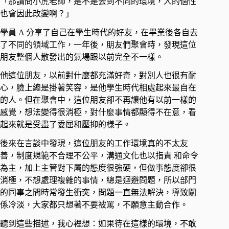
「那請問小虎老師，是不是去到不同的環境，人的個性
也會因此改變啊？」 ​
學員 A 分享了自己在學生時代的好友，在畢業後各自去
了不同的領域工作，一年後，朋友們聚會時，發現這位
朋友整個人散發出的氣場跟以前完全不一樣。 ​
他這位朋友，以前對什麼都充滿好奇，對別人也很有耐
心，臉上總是掛著笑容，是他學生時代相處起來最自在
的人。但在聚會中，這位朋友卻不再讓他有以前一樣的
感覺，想法變得很消極，對什麼事情都顯得不在意，看
起來就是受盡了委屈和壓抑的樣子。 ​
後來在言談中發現，這位朋友的工作環境真的不太友
善，制度規範不合理不公平，溝通文化也以指責 和命令
為主，加上主管對下屬的態度很強硬，但做事態度卻很
消極，不想處理複雜的事情，總是迴避問題，所以部門
的同事之間時常發生衝突，問題一直無法解決，導致關
係冷淡，大家都只想著不要被罵，不願意主動合作。 ​
聽到這些描述，我心裡想：如果待在這樣的環境，不敢