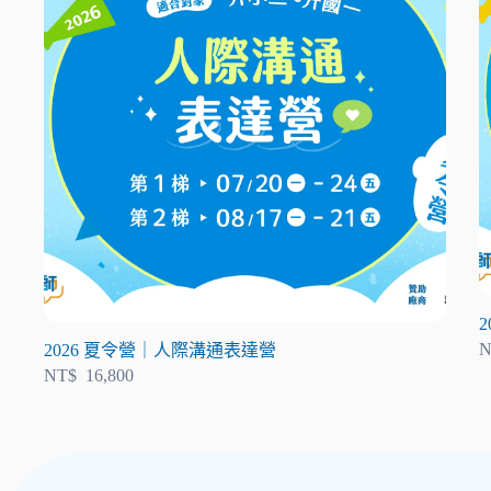
N
2026 夏令營｜人際溝通表達營
NT$
16,800