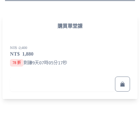
購買單堂課
NT$
2,400
NT$
1,880
剩餘
天
時
分
秒
78 折
立即報名