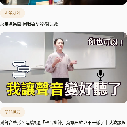
企業好評
英業達集團-伺服器研發/製造廠
學員推薦
幫聲音整形？連續5週「聲音訓練」竟讓思維都不一樣了｜艾波離線