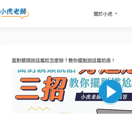
關於小虎
面對鏡頭說話尷尬怎麼辦？教你擺脫說話尷尬癌！