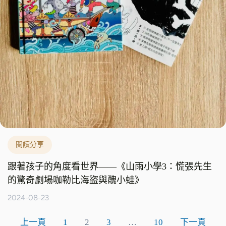
閱讀分享
跟著孩子的角度看世界——《山雨小學3：慌張先生
的驚奇劇場咖勒比海盜與醜小蛙》
2024-08-23
上一頁
1
2
3
…
10
下一頁