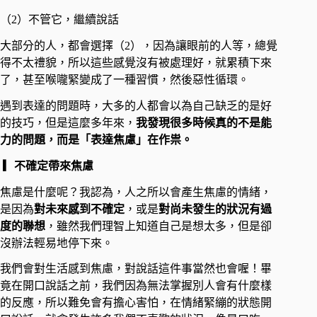
（2）不管它，繼續說話​
大部分的人，都會選擇（2），因為讓眼前的人等，總覺
得不太禮貌，所以這些感覺沒有被處理好，就累積下來
了，甚至喉嚨緊變成了一種習慣，然後惡性循環。​
遇到表達的問題時，大多的人都會以為自己缺乏的是好
的技巧，但是這麼多年來，
我發現很多時候真的不是能
力的問題，而是「表達焦慮」在作祟。
​ ▎不確定帶來焦慮
焦慮是什麼呢？我認為，人之所以會產生焦慮的情緒，
是因為
對未來感到不確定
，或是
對尚未發生的狀況有過
度的聯想
，雖然我們理智上知道自己是想太多，但是卻
沒辦法輕易地停下來。
我們會對生活感到焦慮，對說話這件事當然也會喔！畢
竟在開口說話之前，我們因為無法掌握別人會有什麼樣
的反應，所以難免會有擔心害怕，在情緒緊繃的狀態開